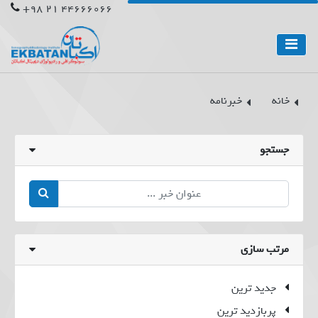
44666066 21 98+
خانه
خبرنامه
جستجو
مرتب سازی
جدید ترین
پربازدید ترین