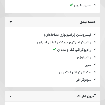
محبوب ترین
دسته بندی
اینترونشن (رادیولوژی مداخله‌ای)
رادیوگرافی تری جوینت و توتال اسپاین
رادیوگرافی فک و دندان
رادیولوژی
سایر
سنجش تراکم استخوان
سونوگرافی
فیبرواسکن کبد
ماموگرافی
آخرین نظرات
وکیوم بیوپسی