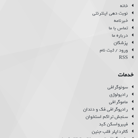
خانه
نوبت دهی اینترنتی
خبرنامه
تماس با ما
درباره ما
پزشکان
ورود / ثبت نام
RSS
خدمات
سونوگرافی
رادیولوژی
ماموگرافی
رادیوگرافی فک و دندان
سنجش تراکم استخوان
فیبرواسکن کبد
کالرداپلر قلب جنین