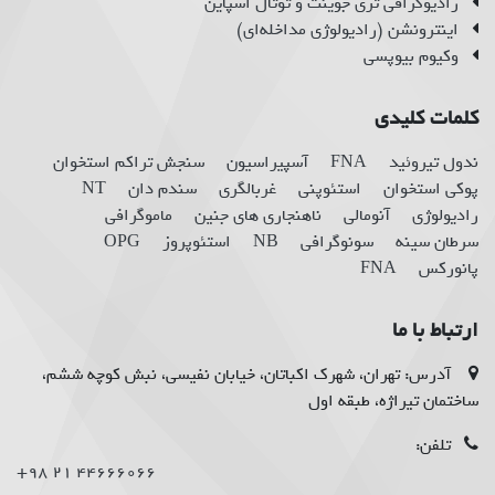
رادیوگرافی تری جوینت و توتال اسپاین
اینترونشن (رادیولوژی مداخله‌ای)
وکیوم بیوپسی
کلمات کلیدی
ندول تیروئید
FNA
آسپیراسیون
سنجش تراکم استخوان
پوکی استخوان
استئوپنی
غربالگری
سندم دان
NT
رادیولوژی
آنومالی
ناهنجاری های جنین
ماموگرافی
سرطان سینه
سونوگرافی
NB
استئوپروز
OPG
پانورکس
FNA
ارتباط با ما
آدرس: تهران، شهرک اکباتان، خیابان نفیسی، نبش کوچه ششم،
ساختمان تیراژه، طبقه اول
تلفن:
44666066 21 98+